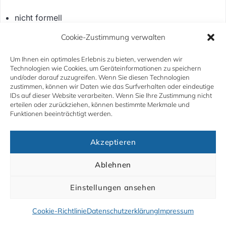
nicht formell
Cookie-Zustimmung verwalten
intern
Um Ihnen ein optimales Erlebnis zu bieten, verwenden wir
Wichtig
Technologien wie Cookies, um Geräteinformationen zu speichern
und/oder darauf zuzugreifen. Wenn Sie diesen Technologien
zustimmen, können wir Daten wie das Surfverhalten oder eindeutige
Wenn das Projektarbeitsblatt nicht sinnvoll
IDs auf dieser Website verarbeiten. Wenn Sie Ihre Zustimmung nicht
ausgefüllt werden kann,
erteilen oder zurückziehen, können bestimmte Merkmale und
ist das Projekt noch nicht reif für formale
Funktionen beeinträchtigt werden.
Dokumente.
Akzeptieren
Ablehnen
Einstellungen ansehen
Zurück
Weiter
Cookie-Richtlinie
Datenschutzerklärung
Impressum