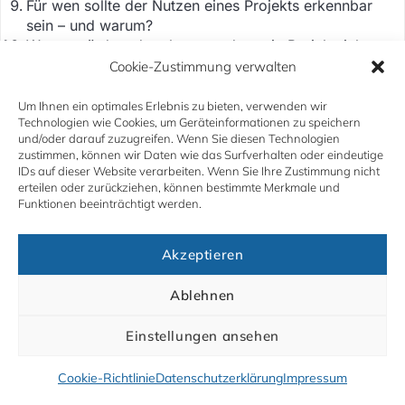
Für wen sollte der Nutzen eines Projekts erkennbar
sein – und warum?
Woran würdest du erkennen, dass ein Projektziel zu
unklar formuliert ist?
Cookie-Zustimmung verwalten
Warum ist Rollenklärung zu Beginn eines Projekts
besonders wichtig?
Um Ihnen ein optimales Erlebnis zu bieten, verwenden wir
Technologien wie Cookies, um Geräteinformationen zu speichern
Was bedeutet Verantwortung im Projekt – und was
und/oder darauf zuzugreifen. Wenn Sie diesen Technologien
bedeutet sie nicht?
zustimmen, können wir Daten wie das Surfverhalten oder eindeutige
Welche Probleme hast du schon erlebt oder könntest
IDs auf dieser Website verarbeiten. Wenn Sie Ihre Zustimmung nicht
du dir vorstellen, wenn Rollen unklar sind?
erteilen oder zurückziehen, können bestimmte Merkmale und
Wie würdest du in einem Projekt klären, wer welche
Funktionen beeinträchtigt werden.
Entscheidungen treffen darf?
Warum kann es sinnvoll sein, Rollen zu klären, auch
Akzeptieren
wenn die beteiligten Personen sich gut kennen?
Ablehnen
Einstellungen ansehen
Zurück
Weiter
Cookie-Richtlinie
Datenschutzerklärung
Impressum